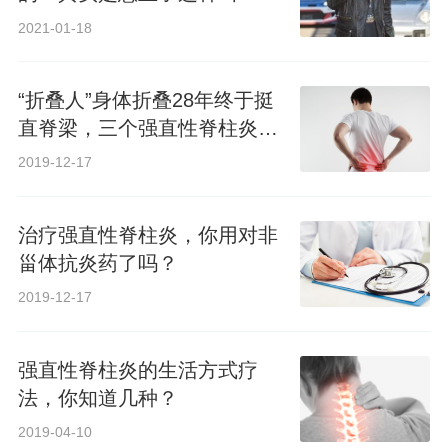
病症”
2021-01-18
“折叠人”身体折叠28年终于挺
直脊梁，三个强直性脊柱炎误
区你应该知道
2019-12-17
治疗强直性脊柱炎，你用对非
甾体抗炎药了吗？
2019-12-17
强直性脊柱炎的生活方式疗
法，你知道几种？
2019-04-10