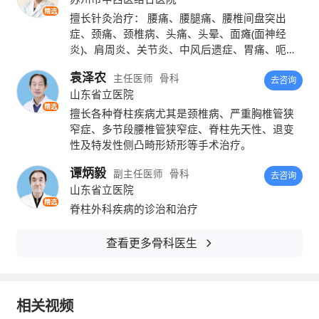
的愈合。固定约三周后可以拆除固定装置，逐
精选
擅长针灸治疗： 腰痛、腰腿痛、腰椎间盘突出
步进行韧带的功能，恢复康复锻炼，约三个月
症、颈痛、颈椎病、头痛、头晕、面瘫(面神经
炎)、肩周炎、关节炎、中风后遗症、胃痛、呃逆
后韧带愈合了就可以恢复正常工作。
及各种疑难杂症。
袁泽农
主任医师
骨科
去咨询
韧带撕裂的治疗，主要有三方面
山东省立医院
精选
擅长各种脊柱疾病尤其是颈椎病、严重胸椎管狭
1、修复重建
窄症、多节段腰椎管狭窄症、脊柱先天性、退变
性及特发性侧凸畸形矫形等手术治疗。
对于韧带损伤以后的病人要想促进快速恢
谭炳毅
副主任医师
骨科
去咨询
复，首先需要先确定治疗方案的，因为对于韧
山东省立医院
带损伤比较严重的，必须要进行修复重建才有
精选
脊柱外科疾病的诊治和治疗
利于后期的恢复。
查看更多骨科医生
2、保守治疗
对于韧带损伤比较轻的一般选择，积极的
相关视频