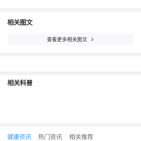
进行保守治疗就完全可以。 首先需要严格的进
行支具或者石膏托外固定，需要应用一些活血
相关图文
化於和非甾体类消炎镇痛药物治疗。
3、收缩肌肉
查看更多相关图文
大部分需要保护一个月到一个半月左右然
后去掉外固定，烫洗加强关节的屈伸活动，来
恢复病人正常功能，再就是需要通过收缩肌肉
相关科普
来恢复肌肉的力量，为将来恢复正常功能做准
备。
健康资讯
热门资讯
相关推荐