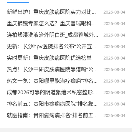
新鲜出炉！重庆皮肤病医院实力对比排名
2026-08-04
重庆摘镜专家怎么选？重庆普瑞眼科屈光6人专家天团全解读
2026-08-04
连柏燥湿洗液治外阴白斑_成都蓉城外阴白斑研究所
2026-08-04
更新：长沙hpv医院排名公布“公开宣布”HPV 数值越高越严重？宫颈病变分级才是关键依据
2026-08-04
韧带撕裂护理注意事项
实时更新！重庆皮肤病医院优选榜单
2026-08-04
热点！长沙中研皮肤病医院靠谱吗“公布”-夫妻双方 HPV 交叉感染，尖锐湿疣总断不了根怎么办
2026-08-04
1、作息注意
热文一览：贵阳哪里能治疗癫痫“排名汇总”-颞叶癫痫病对孩子发育有影响么
2026-08-04
患者应该养成良好的作息规律，早睡早
成都2026可靠的阴道紧缩术私密整形专科医院
2026-08-04
起，多注意休息，保证睡眠充足，对于基本的
排名前五：贵阳市癫痫病医院“排名靠前”-光敏性癫痫病的发作症状
2026-08-04
恢复有帮助。
就医指南：贵阳癫痫病排名“排名前五”-反射性癫痫病的治疗方法
2026-08-04
2、饮食注意