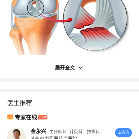
展开全文
韧带撕裂三到四周才能好
韧带撕裂属于软组织损伤，根据韧带的愈
合周期，一般需要三到四周才能愈合，但是要
医生推荐
完全恢复韧带的功能和强度，则需要三个月。
一般韧带撕裂后需要进行局部石膏或支具固
专家在线
定、局部减少活动和免负重，以帮助韧带更快
金永兴
主任医师
针灸科、推拿科
去咨询
苏州市中西医结合医院